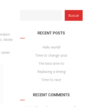
with
Category
Buscar
drop
with
down
dropdown
archive
RECENT POSTS
ibendum
is. Morbi
Hello world!
it amet
Time to change your
The best time to
Replacing a timing
Time to race
RECENT COMMENTS