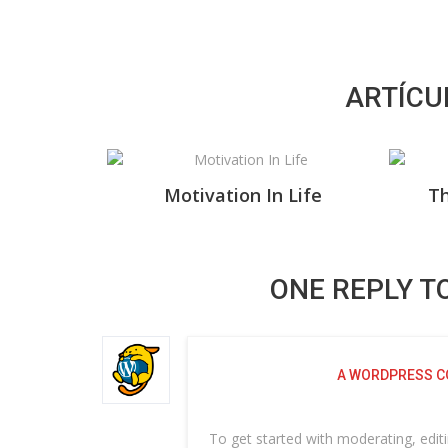
ARTÍCU
Motivation In Life
Th
ONE REPLY T
A WORDPRESS 
To get started with moderating, edi