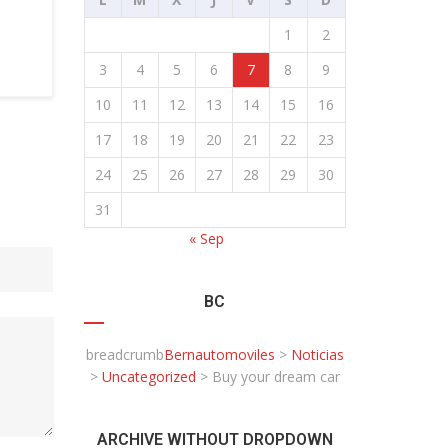
1
2
3
4
5
6
7
8
9
10
11
12
13
14
15
16
17
18
19
20
21
22
23
24
25
26
27
28
29
30
31
« Sep
BC
breadcrumb
Bernautomoviles
>
Noticias
>
Uncategorized
>
Buy your dream car
ARCHIVE WITHOUT DROPDOWN