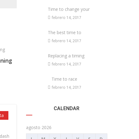
Time to change your
febrero 14, 2017
The best time to
febrero 14, 2017
Replacing a timing
aning
febrero 14, 2017
Time to race
febrero 14, 2017
CALENDAR
ta
agosto 2026
 dash
L
M
X
J
V
S
D