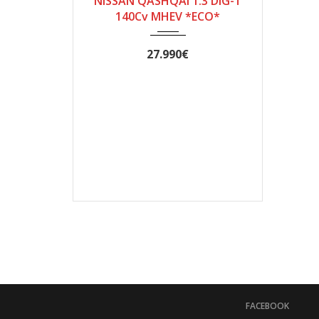
NISSAN QASHQAI 1.3 DIG-T
25.000
140Cv MHEV *ECO*
27.990€
FACEBOOK